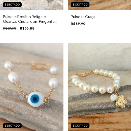
ESGOTADO
ESGOTADO
Pulseira Graça
Pulseira Rosário Religare
Quartzo Cristal com Pingente
R$89,90
Nossa Senhora e Tassel Ródio
R$67,70
R$33,85
Branco
ESGOTADO
ESGOTADO