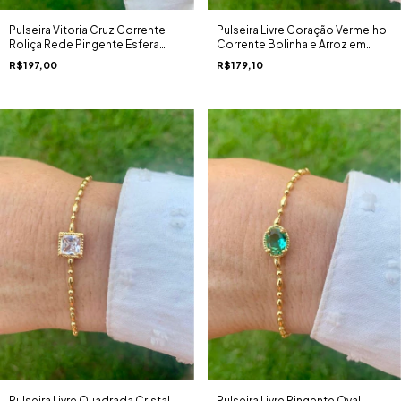
Pulseira Vitoria Cruz Corrente
Pulseira Livre Coração Vermelho
Roliça Rede Pingente Esfera
Corrente Bolinha e Arroz em
Micro Zircônias Ouro 18K
banho Ouro 18K
R$197,00
R$179,10
Pulseira Livre Quadrada Cristal
Pulseira Livre Pingente Oval