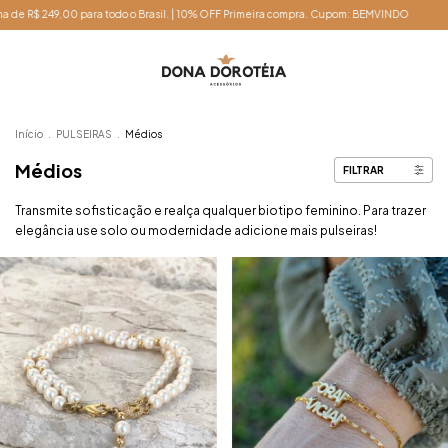
F Primeira compra. Cupom: BEMVINDO
Frete grátis acima de R$ 249,00 para todo 
Início
.
PULSEIRAS
.
Médios
Médios
FILTRAR
Transmite sofisticação e realça qualquer biotipo feminino. Para trazer
elegância use solo ou modernidade adicione mais pulseiras!