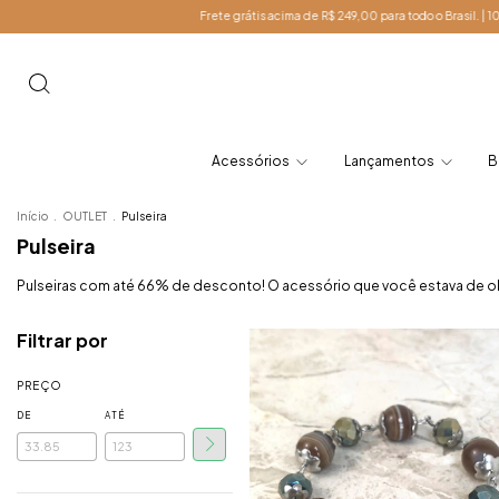
Frete grátis acima de R$ 249,00 para todo o Brasil. | 10% OFF Prime
Acessórios
Lançamentos
B
Início
.
OUTLET
.
Pulseira
Pulseira
Pulseiras com até 66% de desconto! O acessório que você estava de ol
Filtrar por
PREÇO
DE
ATÉ