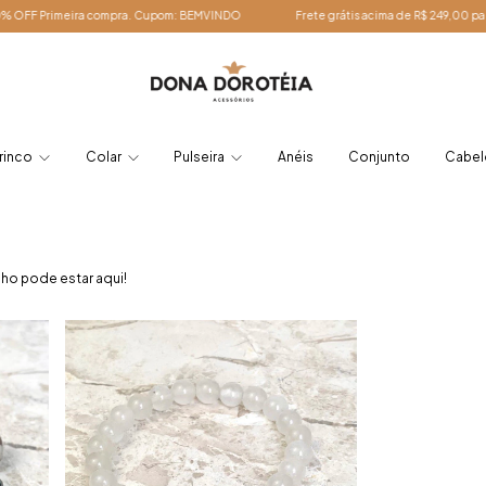
ira compra. Cupom: BEMVINDO
Frete grátis acima de R$ 249,00 para todo o Brasil
rinco
Colar
Pulseira
Anéis
Conjunto
Cabe
ho pode estar aqui!