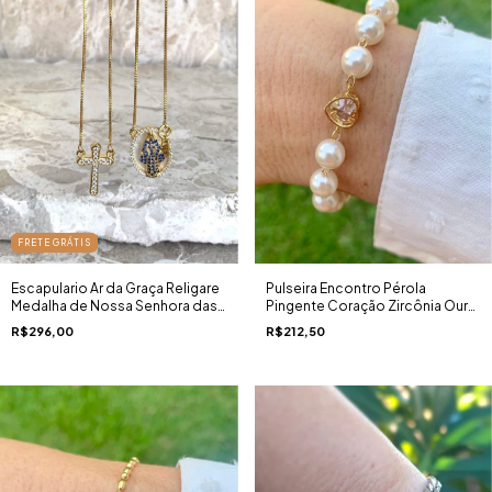
FRETE GRÁTIS
Escapulario Ar da Graça Religare
Pulseira Encontro Pérola
Medalha de Nossa Senhora das
Pingente Coração Zircônia Ouro
Graças Madrepérola Cruz
18K
R$296,00
R$212,50
Zircônias Ouro 18K