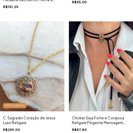
R$55,00
Verso Ouro 18K
R$151,20
FRETE GRÁTIS
C. Sagrado Coração de Jesus
Choker Seja Forte e Corajosa
Luxo Religare
Religare Pingente Mensagem
Inspiradora Courinho Preto com
R$259,00
R$87,80
Amarração Ouro 18K