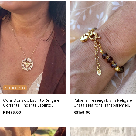
FRETE GRÁTIS
Colar Dons do Espírito Religare
Pulseira Presença Divina Religare
Corrente Pingente Espírito
Cristais Marrons Transparentes
Santo Cravejado Zircônias Ouro
Esferas Douradas Pingente
R$498,00
R$168,00
18K
Espírito Santo Ouro 18K