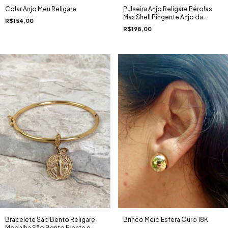
Pulseira Anjo Religare Pérolas
Colar Anjo Meu Religare
Max Shell Pingente Anjo da
R$154,00
Guarda Zircônias Ouro 18K
R$198,00
Brinco Meio Esfera Ouro 18K
Bracelete São Bento Religare
Medalha São Bento Frente e