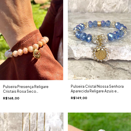
Pulseira Cristal Nossa Senhora
Pulseira Presença Religare
Aparecida Religare Azuis e
Cristais Rosa Seco
Cristal Pingente Cravejado
Espelhamento Dourado
R$149,00
R$168,00
Zircônias Ouro 18K
Pingente Espírito Santo
Estilizado Ouro 18K