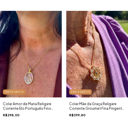
FRETE GRÁTIS
FRETE GRÁTIS
Colar Amor de Maria Religare
Colar Mãe da Graça Religare
Corrente Elo Português Fino
Corrente Groumet Fina Pingente
Pingente Nossa Senhora
Nossa Senhora das Graças
R$298,00
R$399,80
Aparecida Cristal Lapidado Ouro
Cravejado Zircônias Ouro 18K
18K