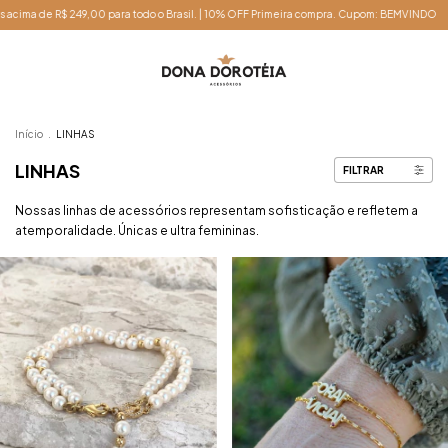
 todo o Brasil. | 10% OFF Primeira compra. Cupom: BEMVINDO
Frete grátis acima 
Início
.
LINHAS
LINHAS
FILTRAR
Nossas linhas de acessórios representam sofisticação e refletem a
atemporalidade. Únicas e ultra femininas.