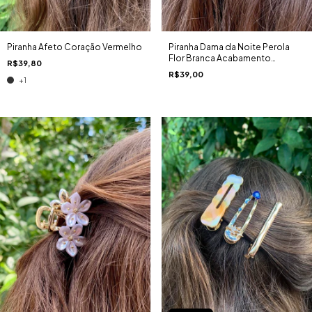
Piranha Afeto Coração Vermelho
Piranha Dama da Noite Perola
Flor Branca Acabamento
R$39,80
Perolado
R$39,00
+1