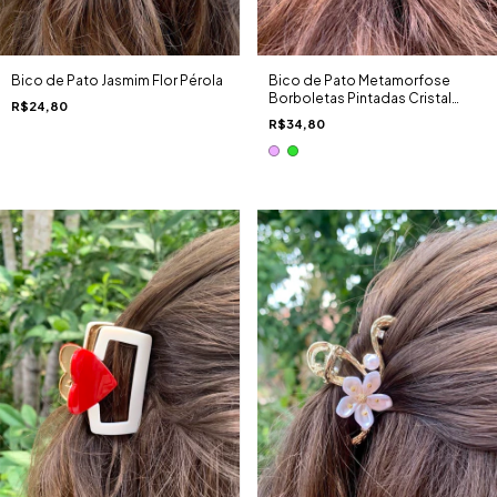
Bico de Pato Jasmim Flor Pérola
Bico de Pato Metamorfose
Borboletas Pintadas Cristal
R$24,80
Formato Gota Cravejado
R$34,80