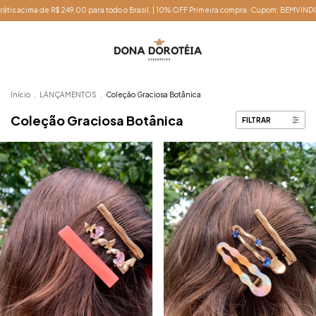
 R$ 249,00 para todo o Brasil. | 10% OFF Primeira compra. Cupom: BEMVINDO
Fre
Início
.
LANÇAMENTOS
.
Coleção Graciosa Botânica
Coleção Graciosa Botânica
FILTRAR