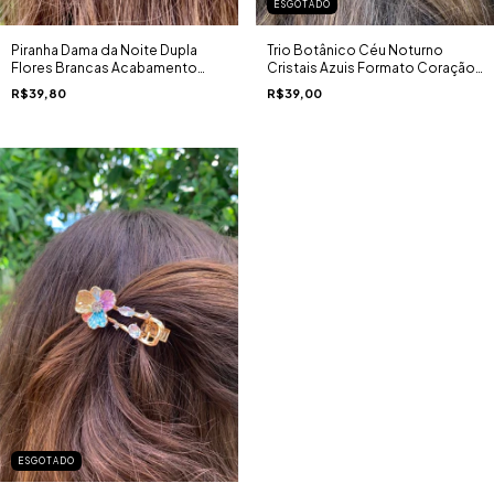
ESGOTADO
Piranha Dama da Noite Dupla
Trio Botânico Céu Noturno
Flores Brancas Acabamento
Cristais Azuis Formato Coração
Perolado Brilhante
Lua Estrela Bico Acetato Boreal
R$39,80
R$39,00
Perolado
ESGOTADO