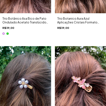
Trio Botânico Asa Bico de Pato
Trio Botanico Aura Azul
Ondulado Acetato Translúcido
Aplicações Cristais Formato
Borboletas Cristais
Coração Gota Redondo
R$39,00
R$39,00