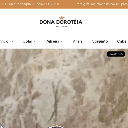
m: BEMVINDO
Frete grátis acima de R$ 249,00 para todo o Brasil. | 10% OFF Prim
rinco
Colar
Pulseira
Anéis
Conjunto
Cabe
ESGOTADO