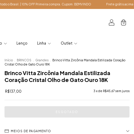
eira compra. Cupom: BEMVINDO
Frete grátis acima de R$ 249,00 para todo o Bras
0
lo
Lenço
Linha
Outlet
Início
.
BRINCOS
.
Grandes
.
Brinco Vitta Zircônia Mandala Estilizada Coração
Cristal Olho de Gato Ouro 18K
Brinco Vitta Zircônia Mandala Estilizada
Coração Cristal Olho de Gato Ouro 18K
R$137,00
3
x de
R$45,67
sem juros
MEIOS DE PAGAMENTO