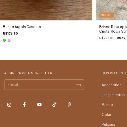
60
%
OFF
Brinco Raiar Apl
Brinco Argola Cascata
Cristal Roda Go
R$176,90
R$99,00
R$39,
ASSINE NOSSA NEWSLETTER
DEPARTAMENT
Acessórios
Lançamentos
Brinco
Colar
Pulseira